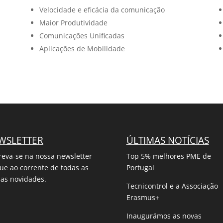
Velocidade e eficácia da comunicação
Maior Produtividade
Comunicações Unificadas
Aplicações de Mobilidade
WSLETTER
ÚLTIMAS NOTÍCIAS
reva-se na nossa newsletter
Top 5% melhores PME de
que ao corrente de todas as
Portugal
as novidades.
Tecnicontrol e a Associação
Erasmus+
Inaugurámos as novas