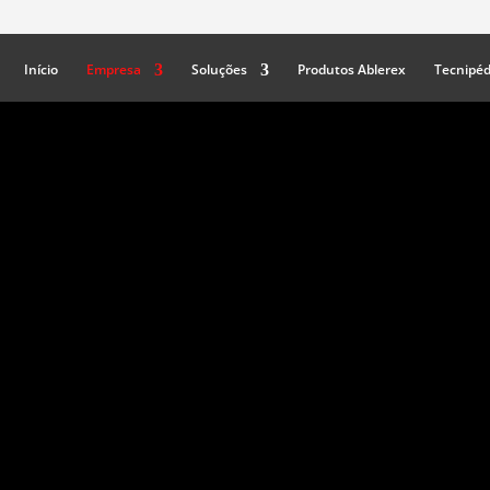
Início
Empresa
Soluções
Produtos Ablerex
Tecnipéd