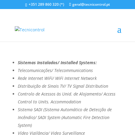
+351 289 860 320 (*)
geral@tecnicontrol.pt
Hotel Cidade de Olhão
by
Orlando Santos
|
Abr 27, 2021
Sistemas Instalados/ Installed Systems:
Telecomunicações/ Telecommunications
Rede Internet WiFi/ WiFi Internet Network
Distribuição de Sinais TV/ TV Signal Distribution
Controlo de Acessos às Unid. de Alojamento/ Access
Control to Units. Accommodation
Sistema SADI (Sistema Automático de Detecção de
Incêndio)/ SADI System (Automatic Fire Detection
System)
Vídeo Vigilância/ Video Surveillance