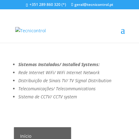
+351 289 860 320 (*)
geral@tecnicontrol.pt
Hotel Vasco da Gama
by
Orlando Santos
|
Abr 27, 2021
Sistemas Instalados/ Installed Systems:
Rede Internet WiFi/ WiFi Internet Network
Distribuição de Sinais TV/ TV Signal Distribution
Telecomunicações/ Telecommunications
Sistema de CCTV/ CCTV system
Início