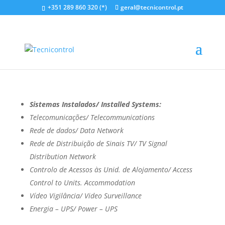
+351 289 860 320 (*)
geral@tecnicontrol.pt
Suites Alba Resort & SPA
by
Orlando Santos
|
Jun 19, 2020
Sistemas Instalados/ Installed Systems:
Telecomunicações/ Telecommunications
Rede de dados/ Data Network
Rede
de Distribuição de Sinais TV/ TV Signal
Distribution Network
Controlo de Acessos às Unid. de Alojamento/ Access
Control to Units. Accommodation
Vídeo Vigilância/ Video Surveillance
Energia – UPS/ Power – UPS